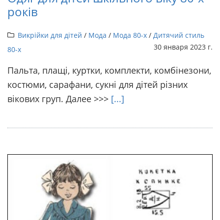
років
Викрійки для дітей
/
Мода
/
Мода 80-х
/
Дитячий стиль
30 января 2023 г.
80-х
Пальта, плащі, куртки, комплекти, комбінезони,
костюми, сарафани, сукні для дітей різних
вікових груп. Далее >>>
[...]