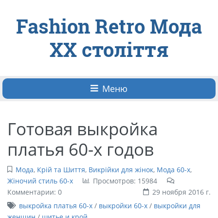
Fashion Retro Мода
ХХ століття
Меню
Готовая выкройка
платья 60-х годов
Мода
,
Крій та Шиття
,
Викрійки для жінок
,
Мода 60-х
,
Жіночий стиль 60-х
Просмотров: 15984
Комментарии: 0
29 ноября 2016 г.
выкройка платья 60-х
/
выкройки 60-х
/
выкройки для
женщин
/
шитье и крой