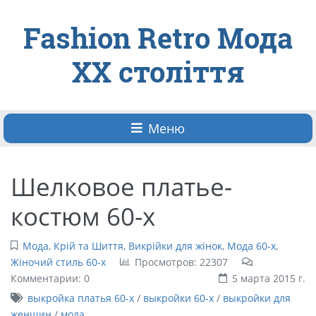
Fashion Retro Мода
ХХ століття
Меню
Шелковое платье-
костюм 60-х
Мода
,
Крій та Шиття
,
Викрійки для жінок
,
Мода 60-х
,
Жіночий стиль 60-х
Просмотров: 22307
Комментарии: 0
5 марта 2015 г.
выкройка платья 60-х
/
выкройки 60-х
/
выкройки для
женщин
/
мода