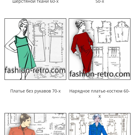
шерстяной ткани 60-х
50-х
Платье без рукавов 70-х
Нарядное платье-костюм 60-
х