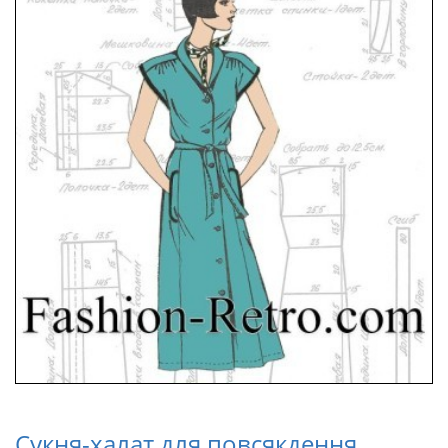
Сукня-халат для повсякдення