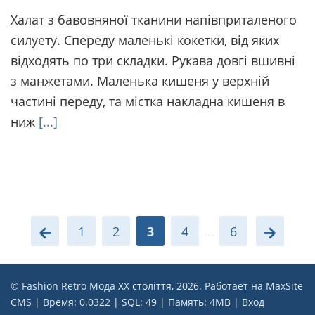
Халат з бавовняної тканини напівприталеного
силуету. Спереду маленькі кокетки, від яких
відходять по три складки. Рукава довгі вшивні
з манжетами. Маленька кишеня у верхній
частині переду, та містка накладна кишеня в
ниж
[...]
1
2
3
4
...
6
© Fashion Retro Мода ХХ століття, 2026. Работает на
MaxSite
CMS
| Время: 0.0322 | SQL: 49 | Память: 4MB
|
Вход