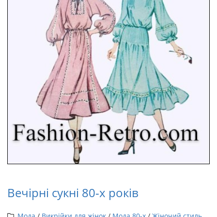
Вечірні сукні 80-х років
Мода
/
Викрійки для жінок
/
Мода 80-х
/
Жіночий стиль