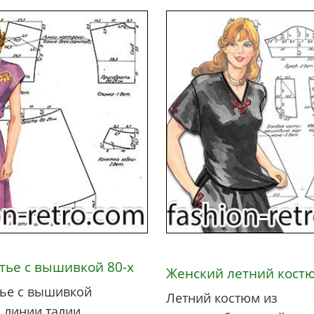
тье с вышивкой 80-х
Женский летний костю
тье с вышивкой
Летний костюм из
 линии талии.