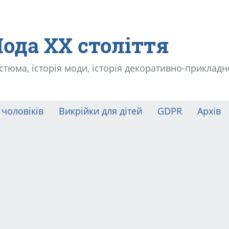
Мода ХХ століття
остюма, історія моди, історія декоративно-прикладн
 чоловіків
Викрійки для дітей
GDPR
Архів