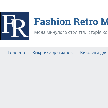
Fashion Retro 
Мода минулого століття. Історія к
Головна
Викрійки для жінок
Викрійки для