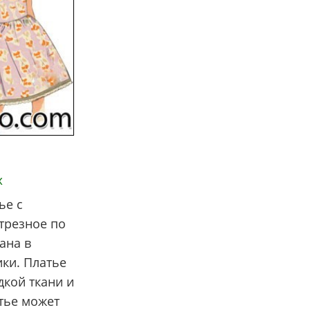
х
ье с
трезное по
ана в
ики. Платье
дкой ткани и
тье может