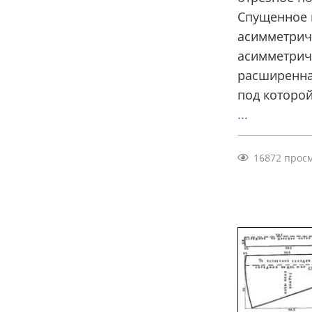
Спущенное 
асимметрич
асимметрич
расширенная
под которой
...
16872 прос