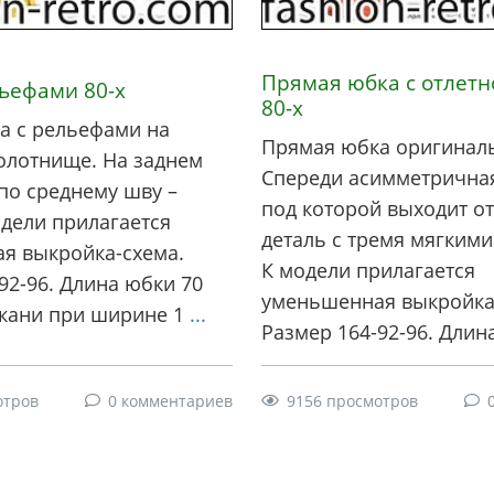
Прямая юбка с отлетн
ьефами 80-х
80-х
а с рельефами на
Прямая юбка оригиналь
олотнище. На заднем
Спереди асимметричная
по среднему шву –
под которой выходит о
дели прилагается
деталь с тремя мягкими
я выкройка-схема.
К модели прилагается
92-96. Длина юбки 70
уменьшенная выкройка
ткани при ширине 1
...
Размер 164-92-96. Длин
отров
0 комментариев
9156 просмотров