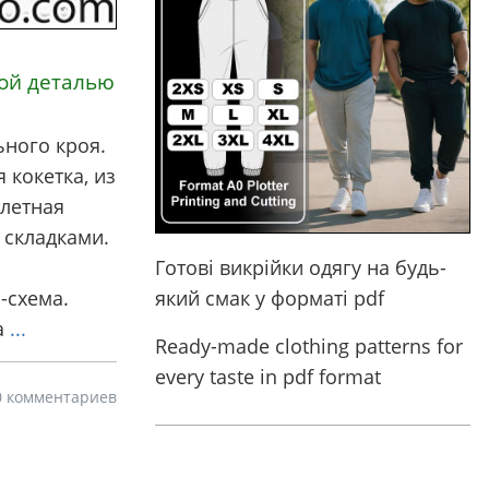
ой деталью
ного кроя.
 кокетка, из
тлетная
 складками.
Готові викрійки одягу на будь-
-схема.
який смак у форматі pdf
а
...
Ready-made clothing patterns for
every taste in pdf format
0 комментариев