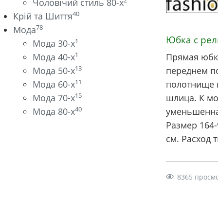
2
Чоловічий стиль 80-х
40
Крій та Шиття
78
Мода
Юбка с рел
1
Мода 30-х
1
Мода 40-х
Прямая юбк
13
Мода 50-х
переднем п
11
Мода 60-х
полотнище 
15
Мода 70-х
шлица. К мо
40
Мода 80-х
уменьшенна
Размер 164-
см. Расход 
8365 просм