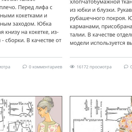
хлопчатобумажной ткан
плечо. Перед лифа с
из юбки и блузки. Рука
ными кокетками и
рубашечного покроя. Ю
ным заходом. Юбка
карманами, присобрана
 книзу на кокетке, из-
талии. В качестве отдел
 - сборки. В качестве от
модели используется в
16172 просмотра
мотра
0 комментариев