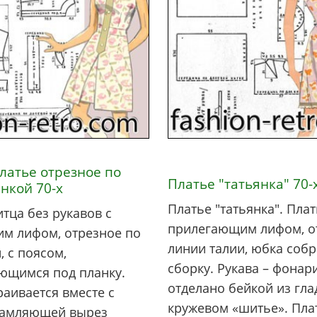
латье отрезное по
Платье "татьянка" 70-
анкой 70-х
Платье "татьянка". Плат
итца без рукавов с
прилегающим лифом, о
м лифом, отрезное по
линии талии, юбка собр
, с поясом,
сборку. Рукава – фонар
ющимся под планку.
отделано бейкой из гла
аивается вместе с
кружевом «шитье». Пла
рамляющей вырез