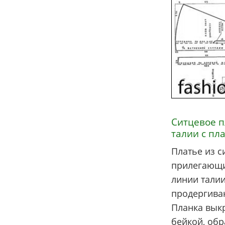
Ситцевое п
талии с пл
Платье из с
прилегающи
линии талии
продергива
Планка выкр
бейкой, об