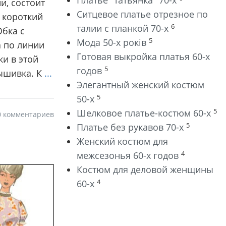
Платье "татьянка" 70-х
и, состоит
Ситцевое платье отрезное по
в короткий
6
талии с планкой 70-х
бка с
5
Мода 50-х років
 по линии
Готовая выкройка платья 60-х
ки в этой
5
годов
ышивка. К
...
Элегантный женский костюм
5
50-х
5
Шелковое платье-костюм 60-х
0 комментариев
5
Платье без рукавов 70-х
Женский костюм для
4
межсезонья 60-х годов
Костюм для деловой женщины
4
60-х