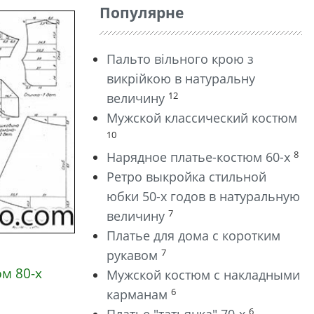
Популярне
Пальто вільного крою з
викрійкою в натуральну
12
величину
Мужской классический костюм
10
8
Нарядное платье-костюм 60-х
Ретро выкройка стильной
юбки 50-х годов в натуральную
7
величину
Платье для дома с коротким
7
рукавом
м 80-х
Мужской костюм с накладными
6
карманам
6