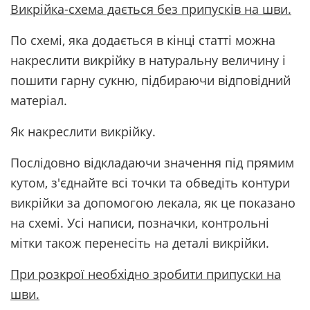
Викрійка-схема дається без припусків на шви.
По схемі, яка додається в кінці статті можна
накреслити викрійку в натуральну величину і
пошити гарну сукню, підбираючи відповідний
матеріал.
Як накреслити викрійку.
Послідовно відкладаючи значення під прямим
кутом, з'єднайте всі точки та обведіть контури
викрійки за допомогою лекала, як це показано
на схемі. Усі написи, позначки, контрольні
мітки також перенесіть на деталі викрійки.
При розкрої необхідно зробити припуски на
шви.