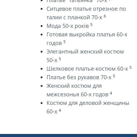
Платье "татьянка" 70-х
Ситцевое платье отрезное по
6
талии с планкой 70-х
5
Мода 50-х років
Готовая выкройка платья 60-х
5
годов
Элегантный женский костюм
5
50-х
5
Шелковое платье-костюм 60-х
5
Платье без рукавов 70-х
Женский костюм для
4
межсезонья 60-х годов
Костюм для деловой женщины
4
60-х