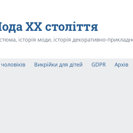
Мода ХХ століття
остюма, історія моди, історія декоративно-прикладн
 чоловіків
Викрійки для дітей
GDPR
Архів