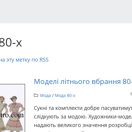
80-х
а эту метку по RSS
Моделі літнього вбрання 80-
Мода
/
Мода 80-х
Сукні та комплекти добре пасуватимут
слідкують за модою. Художники-мод
надають великого значення розробці