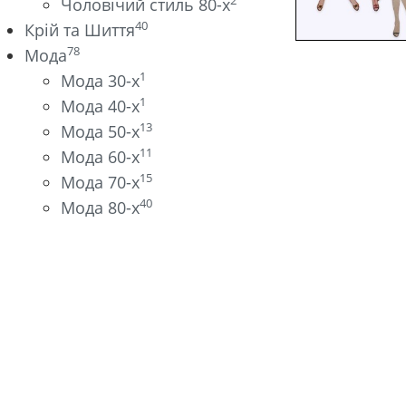
2
Чоловічий стиль 80-х
40
Крій та Шиття
78
Мода
1
Мода 30-х
1
Мода 40-х
13
Мода 50-х
11
Мода 60-х
15
Мода 70-х
40
Мода 80-х