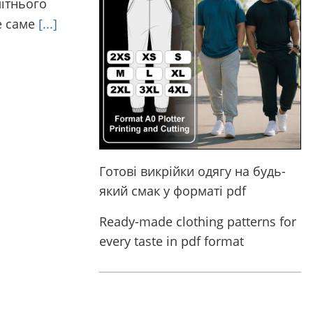
літнього
е саме
[...]
Готові викрійки одягу на будь-
який смак у форматі pdf
Ready-made clothing patterns for
every taste in pdf format